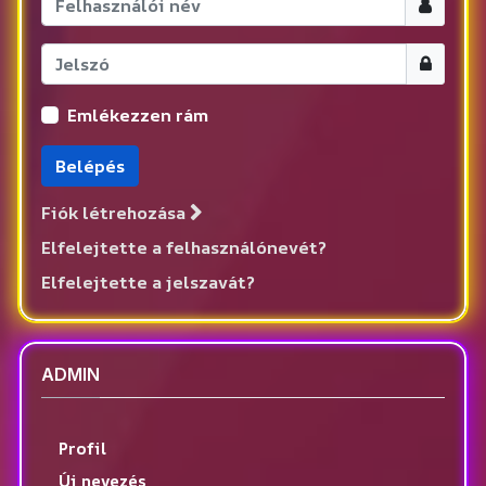
név
Megjelen
Emlékezzen rám
Belépés
Fiók létrehozása
Elfelejtette a felhasználónevét?
Elfelejtette a jelszavát?
ADMIN
Profil
Új nevezés