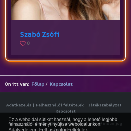
Szabó Zsófi
0
Ön itt van:
Főlap
Kapcsolat
Adatkezelés
|
Felhasználói feltételek
|
Játékszabályzat
|
Kapcsolat
Ez a weboldal sütiket használ, hogy a lehető legjobb
Copyright © 2025-
2026
BestOfHungary.hu. Minden jog
felhasználói élményt nyújtsa weboldalunkon.
fenntartva.
Adatvédelem
Felhasználói Feltételek